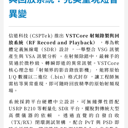
異變
信道科技 (CSPTek) 推出
VSTCore 射頻錄製與回
放系統（RF Record and Playback）
，專為軟
體定義無線電（SDR）設計 ，一舉整合 VSG 訊號
產生與 VSA 訊號分析 。在射頻除錯中，最棘手的
莫過於微秒級、轉瞬即逝的異常訊號。VSTCore
核心理念如「射頻界的影音錄放影機」，能將原始
I/Q 數據以二進位（.bin）格式封存 ，讓工程師無
需枯等異常重現，即可隨時回放精準的原始射頻現
場。
系統採跨平台硬體中立設計，可無縫彈性搭配
USRP B210 等輕量化 SDR 平台，擺脫對傳統大型
高價儀器的依賴 。透過直覺的自發自收
（TX/RX）閉環測試架構 ，配合 PvT 與 PSD 即